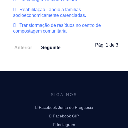
Reabilitação - apoio a familias
socioeconomicamente carenciadas.
Transformação de resíduos no centro de
compostagem comunitária
Pág. 1 de 3
Anterior
Seguinte
SIGA-NOS
Facebook Junta de Freguesia
Facebook GIP
Instagram