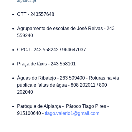
alpiarca.pt
CTT - 243557648
Agrupamento de escolas de José Relvas - 243
559240
CPCJ - 243 558242 / 964647037
Praça de táxis - 243 558101
Águas do Ribatejo - 263 509400 - Roturas na via
pública e faltas de água - 808 202011 / 800
202040
Paróquia de Alpiarça - Pároco Tiago Pires -
915100640 -
tiago.valerio1@gmail.com