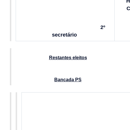
H
C
2º
secretário
Restantes eleitos
Bancada PS